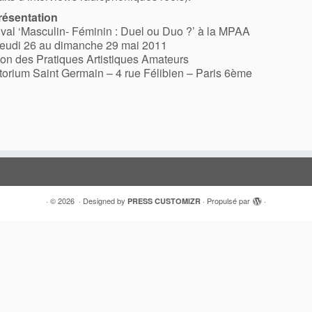
ésentation
ival ‘Masculin- Féminin : Duel ou Duo ?’ à la MPAA
eudi 26 au dimanche 29 mai 2011
on des Pratiques Artistiques Amateurs
torium Saint Germain – 4 rue Félibien – Paris 6ème
·
© 2026
·
Designed by
·
Propulsé par
·
PRESS CUSTOMIZR