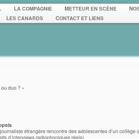
L
LA COMPAGNIE
METTEUR EN SCÈNE
NO
LES CANARDS
CONTACT ET LIENS
l ou duo ? »
opsis
journaliste étrangère rencontre des adolescentes d’un collège d
raits d’interviews radiophoniques réels).