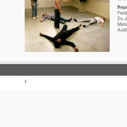
Repr
Fest
Du J
Mais
Audi