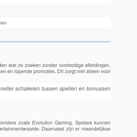
uten
nden wat ze zoeken zonder overbodige afleidingen.
en en lopende promoties. Dit zorgt niet alleen voor
 sneller schakelen tussen spellen en bonussen
roviders zoals Evolution Gaming. Spelers kunnen
tertainmentwaarde. Daarnaast zijn er maandelijkse