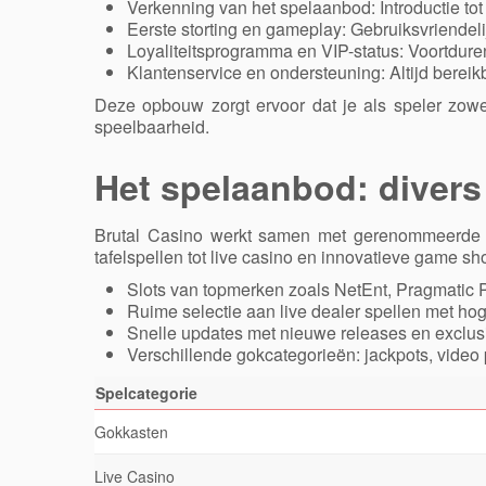
Verkenning van het spelaanbod: Introductie tot
Eerste storting en gameplay: Gebruiksvriendel
Loyaliteitsprogramma en VIP-status: Voortdur
Klantenservice en ondersteuning: Altijd bereik
Deze opbouw zorgt ervoor dat je als speler zowel 
speelbaarheid.
Het spelaanbod: diver
Brutal Casino werkt samen met gerenommeerde so
tafelspellen tot live casino en innovatieve game s
Slots van topmerken zoals NetEnt, Pragmatic 
Ruime selectie aan live dealer spellen met hoge 
Snelle updates met nieuwe releases en exclusi
Verschillende gokcategorieën: jackpots, video
Spelcategorie
Gokkasten
Live Casino