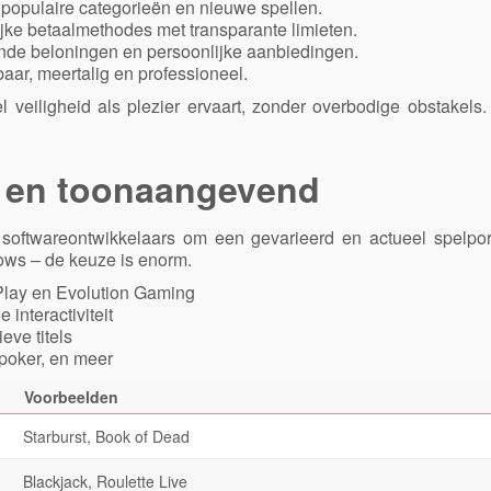
 populaire categorieën en nieuwe spellen.
ijke betaalmethodes met transparante limieten.
ende beloningen en persoonlijke aanbiedingen.
baar, meertalig en professioneel.
veiligheid als plezier ervaart, zonder overbodige obstakels.
s en toonaangevend
ftwareontwikkelaars om een gevarieerd en actueel spelport
hows – de keuze is enorm.
Play en Evolution Gaming
interactiviteit
eve titels
 poker, en meer
Voorbeelden
Starburst, Book of Dead
Blackjack, Roulette Live