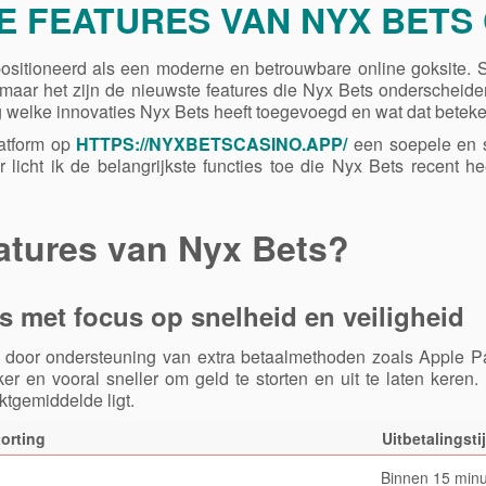
TE FEATURES VAN NYX BETS
gepositioneerd als een moderne en betrouwbare online goksite.
maar het zijn de nieuwste features die Nyx Bets onderscheiden v
g welke innovaties Nyx Bets heeft toegevoegd en wat dat beteke
latform op
HTTPS://NYXBETSCASINO.APP/
een soepele en s
icht ik de belangrijkste functies toe die Nyx Bets recent he
eatures van Nyx Bets?
s met focus op snelheid en veiligheid
rd door ondersteuning van extra betaalmethoden zoals Apple 
r en vooral sneller om geld te storten en uit te laten kere
ktgemiddelde ligt.
orting
Uitbetalingsti
Binnen 15 min