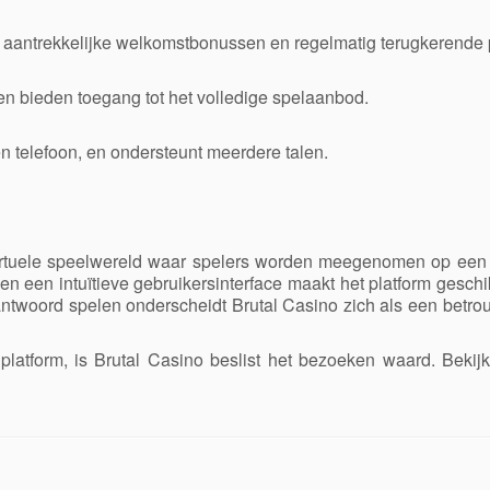
 aantrekkelijke welkomstbonussen en regelmatig terugkerende 
 en bieden toegang tot het volledige spelaanbod.
 en telefoon, en ondersteunt meerdere talen.
rtuele speelwereld waar spelers worden meegenomen op een pe
 en een intuïtieve gebruikersinterface maakt het platform gesch
ntwoord spelen onderscheidt Brutal Casino zich als een betro
platform, is Brutal Casino beslist het bezoeken waard. Bekijk