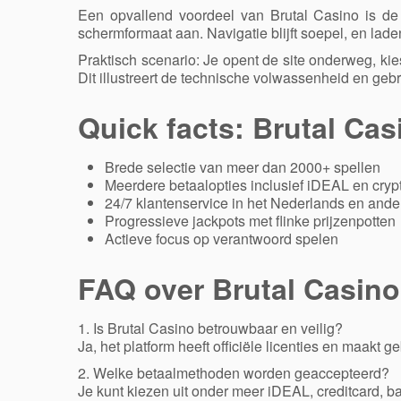
Een opvallend voordeel van Brutal Casino is de o
schermformaat aan. Navigatie blijft soepel, en laden
Praktisch scenario: Je opent de site onderweg, ki
Dit illustreert de technische volwassenheid en gebr
Quick facts: Brutal Ca
Brede selectie van meer dan 2000+ spellen
Meerdere betaalopties inclusief iDEAL en cryp
24/7 klantenservice in het Nederlands en ande
Progressieve jackpots met flinke prijzenpotten
Actieve focus op verantwoord spelen
FAQ over Brutal Casino
1. Is Brutal Casino betrouwbaar en veilig?
Ja, het platform heeft officiële licenties en maa
2. Welke betaalmethoden worden geaccepteerd?
Je kunt kiezen uit onder meer iDEAL, creditcard, ba