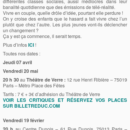
différentes classes sociales, aussi médiocres dans leur
banalité quotidienne que des émissions de télé-réalité.
Vivre en couple, quelle drôle d’idée, pourtant elle perdure !
On y croise des enfants que le hasard a fait vivre chez l’un
plutôt que chez l’autre. Les plus jeunes vont-ils déclencher
un changement ?
Ça y est ça commence, il serait temps.
Plus d’infos
ICI
!
Toutes nos dates :
Jeudi 07 avril
Vendredi 20 mai
20 h 30
au
Théâtre de Verre :
12 rue Henri Ribière – 75019
Paris – Métro Place des Fêtes
Tarifs : 7 € + 3€ d’adhésion du Théâtre de Verre
VOIR LES CRITIQUES ET RÉSERVEZ VOS PLACES
SUR BILLETREDUC.COM
Vendredi 19 février
20 h
au Centre Dunois –
61 Rue Dunois, 75013 Paris
–