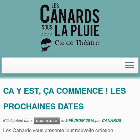
Archives du jour :
9 février
2016
CA Y EST, ÇA COMMENCE ! LES
PROCHAINES DATES
Billet publié dans
le
par
9 FÉVRIER 2016
CANARDS
NON CLASSÉ
Les Canards vous présente leur nouvelle création