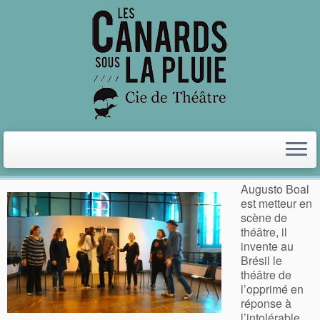
Le théâtre de l’opprimé
RETOUR
Augusto Boal
est metteur en
scène de
théâtre, il
invente au
Brésil le
théâtre de
l’opprimé en
réponse à
l’intolérable