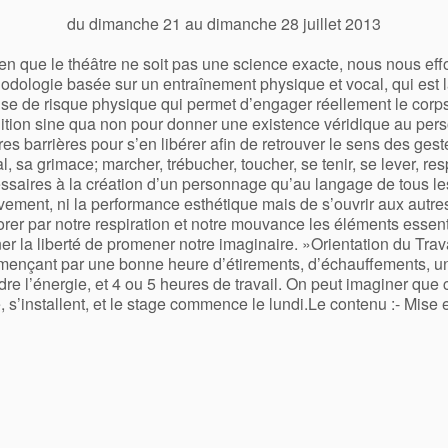
du dimanche 21 au dimanche 28 juillet 2013
en que le théâtre ne soit pas une science exacte, nous nous ef
odologie basée sur un entraînement physique et vocal, qui est la 
rise de risque physique qui permet d’engager réellement le corp
ition sine qua non pour donner une existence véridique au per
res barrières pour s’en libérer afin de retrouver le sens des ges
l, sa grimace; marcher, trébucher, toucher, se tenir, se lever, respi
ssaires à la création d’un personnage qu’au langage de tous les j
ement, ni la performance esthétique mais de s’ouvrir aux autres 
rer par notre respiration et notre mouvance les éléments essentiels
er la liberté de promener notre imaginaire. »Orientation du Trava
ençant par une bonne heure d’étirements, d’échauffements, une
dre l’énergie, et 4 ou 5 heures de travail. On peut imaginer que
 s’installent, et le stage commence le lundi.
Le contenu :- Mise 