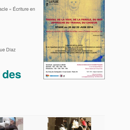
acle « Écriture en
que Diaz
 des