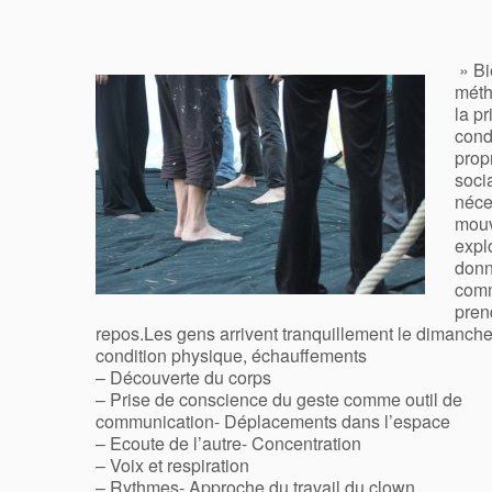
» Bi
méth
la p
cond
prop
socia
néce
mouv
explo
donn
comm
pren
repos.Les gens arrivent tranquillement le dimanche,
condition physique, échauffements
– Découverte du corps
– Prise de conscience du geste comme outil de
communication- Déplacements dans l’espace
– Ecoute de l’autre- Concentration
– Voix et respiration
– Rythmes- Approche du travail du clown