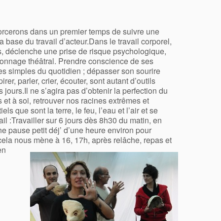
forcerons dans un premier temps de suivre une
base du travail d’acteur.Dans le travail corporel,
s, déclenche une prise de risque psychologique,
sonnage théâtral. Prendre conscience de ses
tes simples du quotidien ; dépasser son sourire
rer, parler, crier, écouter, sont autant d’outils
ours.Il ne s’agira pas d’obtenir la perfection du
et à soi, retrouver nos racines extrêmes et
 que sont la terre, le feu, l’eau et l’air et se
il :Travailler sur 6 jours dès 8h30 du matin, en
 pause petit déj’ d’une heure environ pour
 cela nous mène à 16, 17h, après relâche, repas et
en